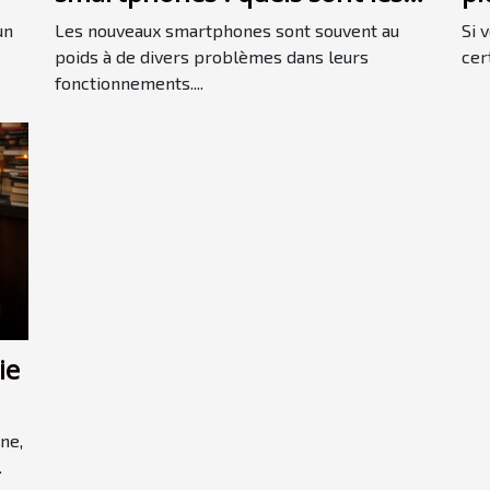
potentiels avantages ?
un
Les nouveaux smartphones sont souvent au
Si 
poids à de divers problèmes dans leurs
cer
fonctionnements....
ie
ne,
.