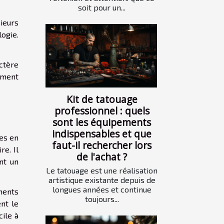
soit pour un...
ieurs
logie.
ctère
ement
Kit de tatouage
professionnel : quels
sont les équipements
indispensables et que
es en
faut-il rechercher lors
re. Il
de l'achat ?
nt un
Le tatouage est une réalisation
artistique existante depuis de
longues années et continue
ments
toujours...
ent le
cile à