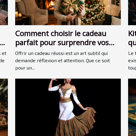
Ki
Comment choisir le cadeau
qu
a
parfait pour surprendre vos
in
proches ?
Le 
 et
Offrir un cadeau réussi est un art subtil qui
exi
de
demande réflexion et attention. Que ce soit
touj
pour un...