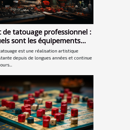
t de tatouage professionnel :
els sont les équipements
dispensables et que faut-il
tatouage est une réalisation artistique
rechercher lors de l'achat ?
stante depuis de longues années et continue
ours...